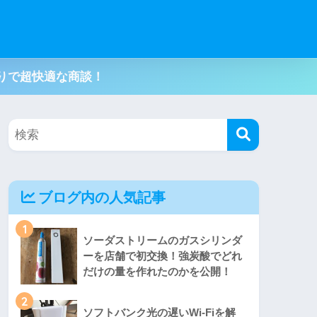
りで超快適な商談！
ブログ内の人気記事
1
ソーダストリームのガスシリンダ
ーを店舗で初交換！強炭酸でどれ
だけの量を作れたのかを公開！
2
ソフトバンク光の遅いWi-Fiを解