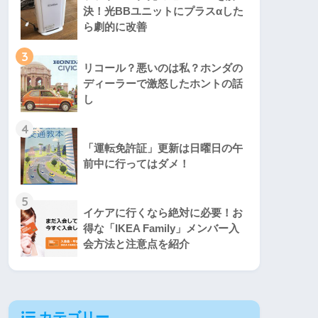
決！光BBユニットにプラスαした
ら劇的に改善
3
リコール？悪いのは私？ホンダの
ディーラーで激怒したホントの話
し
4
「運転免許証」更新は日曜日の午
前中に行ってはダメ！
5
イケアに行くなら絶対に必要！お
得な「IKEA Family」メンバー入
会方法と注意点を紹介
カテゴリー