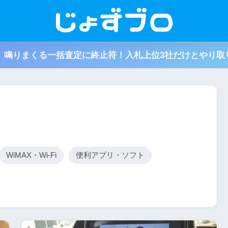
取】鳴りまくる一括査定に終止符！入札上位3社だけとやり取
WiMAX・Wi-Fi
便利アプリ・ソフト