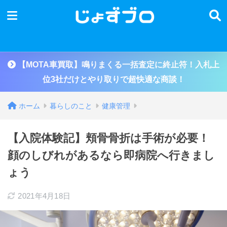
【MOTA車買取】鳴りまくる一括査定に終止符！入札上
位3社だけとやり取りで超快適な商談！
ホーム
暮らしのこと
健康管理
【入院体験記】頬骨骨折は手術が必要！
顔のしびれがあるなら即病院へ行きまし
ょう
2021年4月18日