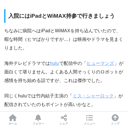
入院にはiPadとWiMAX持参で行きましょう
ちなみに病院へはiPadとWiMAXを持ち込んでいたので、
暇な時間（ヒマばかりですが…）は映画やドラマを見まく
りました。
海外テレビドラマでは
hulu
で配信中の「
ヒューマンズ
」が
面白くて堪りません。よくある人間そっくりのロボットが
感情を持ち始める話ですが、これは傑作でした。
同じくhuluでは竹内結子主演の「
ミス・シャーロック
」が
配信されていたのもポイントが高いかなと。
アマゾン・プライムでは名優アンソニー・ホプキンスやエ
ホーム
フォロー
シェア
メニュー
トップ