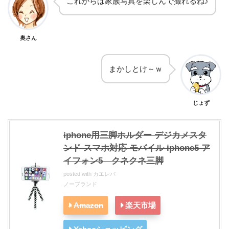
これからは家族写真を楽しんで撮れるね♪
奥さん
まかしとけ～ｗ
じょず
iphone用三脚ホルダー デジカメスタ
ンド スマホ対応 モバイル iphone5 ア
イフォン5 クネクネ三脚
posted with
カエレバ
ノーブランド
Amazon
楽天市場