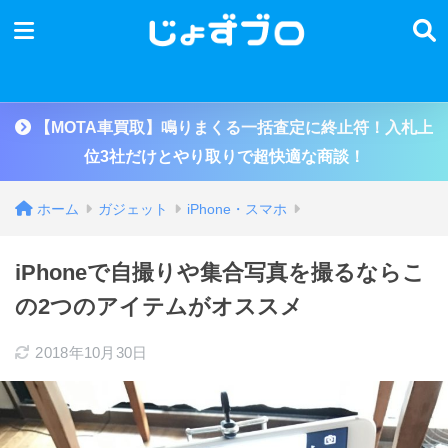
【MOTA車買取】鳴りまくる一括査定に終止符！入札上
位3社だけとやり取りで超快適な商談！
ホーム
ガジェット
iPhone・スマホ
iPhoneで自撮りや集合写真を撮るならこ
の2つのアイテムがオススメ
2018年10月30日