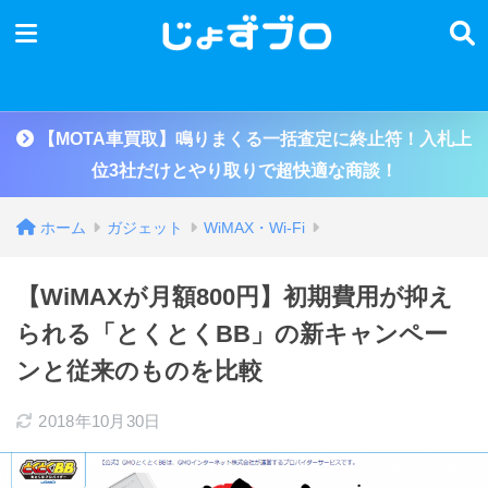
【MOTA車買取】鳴りまくる一括査定に終止符！入札上
位3社だけとやり取りで超快適な商談！
ホーム
ガジェット
WiMAX・Wi-Fi
【WiMAXが月額800円】初期費用が抑え
られる「とくとくBB」の新キャンペー
ンと従来のものを比較
2018年10月30日