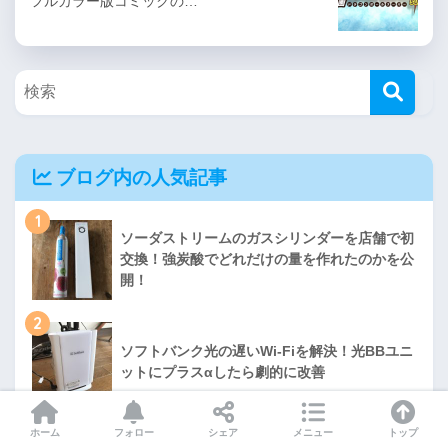
フルカラー版コミックの…
ブログ内の人気記事
1
ソーダストリームのガスシリンダーを店舗で初
交換！強炭酸でどれだけの量を作れたのかを公
開！
2
ソフトバンク光の遅いWi-Fiを解決！光BBユニ
ットにプラスαしたら劇的に改善
3
ホーム
フォロー
シェア
メニュー
トップ