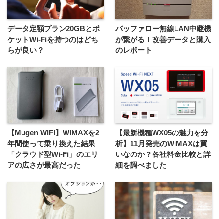
データ定額プラン20GBとポ
バッファロー無線LAN中継機
ケットWi-Fiを持つのはどち
が繋がる！改善データと購入
らが良い？
のレポート
【Mugen WiFi】WiMAXを2
【最新機種WX05の魅力を分
年間使って乗り換えた結果
析】11月発売のWiMAXは買
「クラウド型Wi-Fi」のエリ
いなのか？各社料金比較と詳
アの広さが最高だった
細を調べました