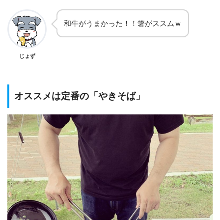
和牛がうまかった！！箸がススムｗ
じょず
オススメは定番の「やきそば」