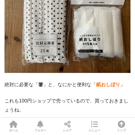
絶対に必要な「
箸
」と、なにかと便利な「
紙おしぼり
」
これも100円ショップで売っているので、買っておきまし
ょうね。
すぐ手が汚れるので、おしぼりは最高に便
ホーム
フォロー
シェア
メニュー
トップ