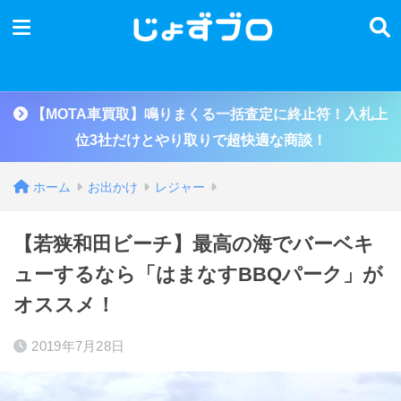
【MOTA車買取】鳴りまくる一括査定に終止符！入札上
位3社だけとやり取りで超快適な商談！
ホーム
お出かけ
レジャー
【若狭和田ビーチ】最高の海でバーベキ
ューするなら「はまなすBBQパーク」が
オススメ！
2019年7月28日