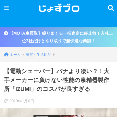
【MOTA車買取】鳴りまくる一括査定に終止符！入札上
位3社だけとやり取りで超快適な商談！
ホーム
家電・生活用品
【電動シェーバー】パナより凄い？！大
手メーカーに負けない性能の泉精器製作
所「IZUMI」のコスパが良すぎる
2019年1月6日