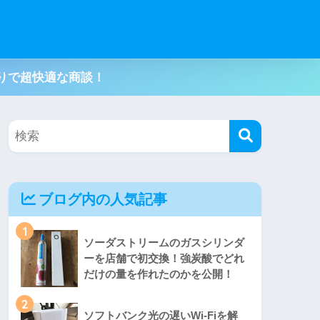
りで超快適な商談！
ブログ内の人気記事
1
ソーダストリームのガスシリンダ
ーを店舗で初交換！強炭酸でどれ
だけの量を作れたのかを公開！
2
ソフトバンク光の遅いWi-Fiを解