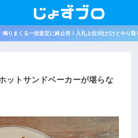
取】鳴りまくる一括査定に終止符！入札上位3社だけとやり取
ホットサンドベーカーが堪らな