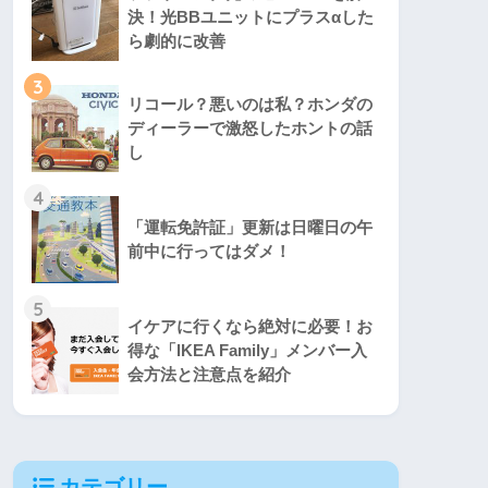
決！光BBユニットにプラスαした
ら劇的に改善
3
リコール？悪いのは私？ホンダの
ディーラーで激怒したホントの話
し
4
「運転免許証」更新は日曜日の午
前中に行ってはダメ！
5
イケアに行くなら絶対に必要！お
得な「IKEA Family」メンバー入
会方法と注意点を紹介
カテゴリー