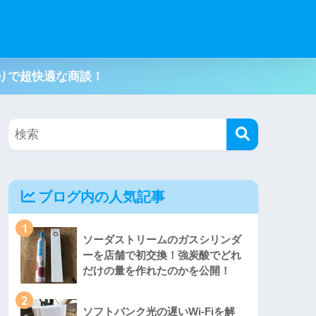
りで超快適な商談！
ブログ内の人気記事
1
ソーダストリームのガスシリンダ
ーを店舗で初交換！強炭酸でどれ
だけの量を作れたのかを公開！
2
ソフトバンク光の遅いWi-Fiを解