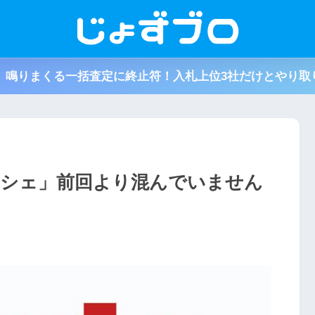
取】鳴りまくる一括査定に終止符！入札上位3社だけとやり取
 冬マルシェ」前回より混んでいません