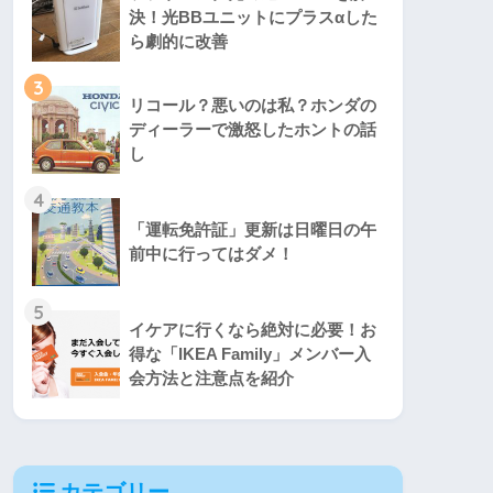
決！光BBユニットにプラスαした
ら劇的に改善
3
リコール？悪いのは私？ホンダの
ディーラーで激怒したホントの話
し
4
「運転免許証」更新は日曜日の午
前中に行ってはダメ！
5
イケアに行くなら絶対に必要！お
得な「IKEA Family」メンバー入
会方法と注意点を紹介
カテゴリー