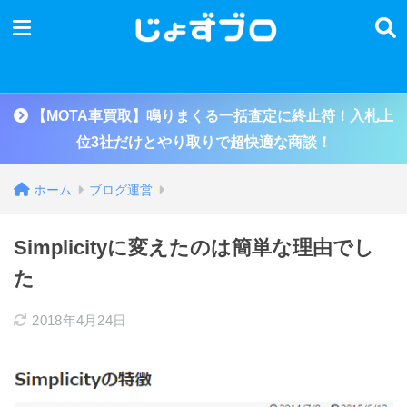
【MOTA車買取】鳴りまくる一括査定に終止符！入札上
位3社だけとやり取りで超快適な商談！
ホーム
ブログ運営
Simplicityに変えたのは簡単な理由でし
た
2018年4月24日