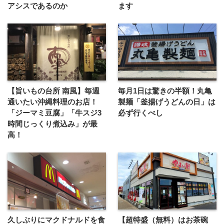
アシスであるのか
ます
【旨いもの台所 南風】毎週
毎月1日は驚きの半額！丸亀
通いたい沖縄料理のお店！
製麺「釜揚げうどんの日」は
「ジーマミ豆腐」「牛スジ3
必ず行くべし
時間じっくり煮込み」が最
高！
久しぶりにマクドナルドを食
【超特盛（無料）はお茶碗