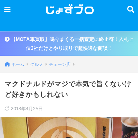
息子はマクドナルド大好き
本当に美味しくないマクドナルドのハンバーガー
味覚オンチ製造機
食欲をソソられない不思議なハンバーガー
まとめ
【MOTA車買取】鳴りまくる一括査定に終止符！入札上
位3社だけとやり取りで超快適な商談！
ホーム
グルメ
チェーン店
マクドナルドがマジで本気で旨くないけ
ど好きかもしれない
2018年4月25日