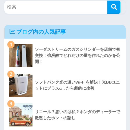
ブログ内の人気記事
1
ソーダストリームのガスシリンダーを店舗で初
交換！強炭酸でどれだけの量を作れたのかを公
開！
2
ソフトバンク光の遅いWi-Fiを解決！光BBユニ
ットにプラスαしたら劇的に改善
3
リコール？悪いのは私？ホンダのディーラーで
激怒したホントの話し