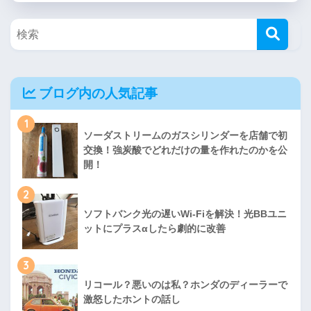
ブログ内の人気記事
1
ソーダストリームのガスシリンダーを店舗で初
交換！強炭酸でどれだけの量を作れたのかを公
開！
2
ソフトバンク光の遅いWi-Fiを解決！光BBユニ
ットにプラスαしたら劇的に改善
3
リコール？悪いのは私？ホンダのディーラーで
激怒したホントの話し