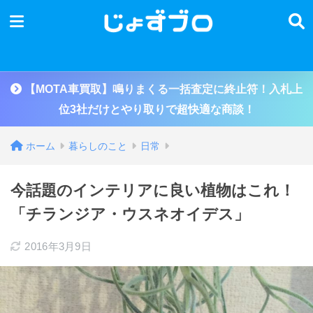
【MOTA車買取】鳴りまくる一括査定に終止符！入札上
位3社だけとやり取りで超快適な商談！
ホーム
暮らしのこと
日常
今話題のインテリアに良い植物はこれ！
「チランジア・ウスネオイデス」
2016年3月9日