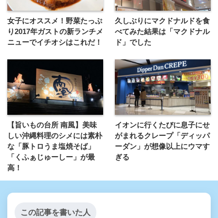
女子にオススメ！野菜たっぷ
久しぶりにマクドナルドを食
り2017年ガストの新ランチメ
べてみた結果は「マクドナル
ニューでイチオシはこれだ！
ド」でした
【旨いもの台所 南風】美味
イオンに行くたびに息子にせ
しい沖縄料理のシメには素朴
がまれるクレープ「ディッパ
な「豚トロうま塩焼そば」
ーダン」が想像以上にウマす
「くふぁじゅーしー」が最
ぎる
高！
この記事を書いた人