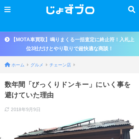
【MOTA車買取】鳴りまくる一括査定に終止符！入札上
位3社だけとやり取りで超快適な商談！
ホーム
グルメ
チェーン店
数年間「びっくりドンキー」にいく事を
避けていた理由
2018年9月9日