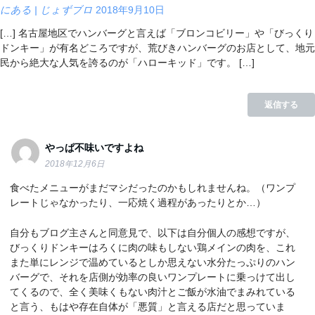
にある | じょずブロ
2018年9月10日
[…] 名古屋地区でハンバーグと言えば「ブロンコビリー」や「びっくり
ドンキー」が有名どころですが、荒びきハンバーグのお店として、地元
民から絶大な人気を誇るのが「ハローキッド」です。 […]
返信する
やっぱ不味いですよね
2018年12月6日
食べたメニューがまだマシだったのかもしれませんね。（ワンプ
レートじゃなかったり、一応焼く過程があったりとか…）
自分もブログ主さんと同意見で、以下は自分個人の感想ですが、
びっくりドンキーはろくに肉の味もしない鶏メインの肉を、これ
また単にレンジで温めているとしか思えない水分たっぷりのハン
バーグで、それを店側が効率の良いワンプレートに乗っけて出し
てくるので、全く美味くもない肉汁とご飯が水油でまみれている
と言う、もはや存在自体が「悪質」と言える店だと思っていま