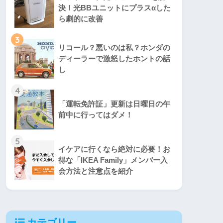
決！光BBユニットにプラスαした
ら劇的に改善
3
リコール？悪いのは私？ホンダの
ディーラーで激怒したホントの話
し
4
「運転免許証」更新は日曜日の午
前中に行ってはダメ！
5
イケアに行くなら絶対に必要！お
得な「IKEA Family」メンバー入
会方法と注意点を紹介
カテゴリー