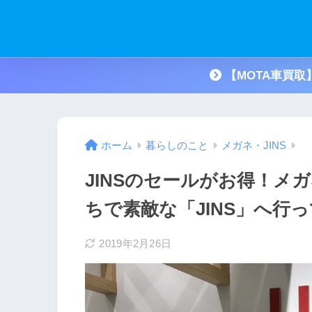
【MOTA車買
ホーム
暮らしのこと
メガネ・JINS
JINSのセールがお得！メ
ちで素敵な「JINS」へ行
2019年2月26日