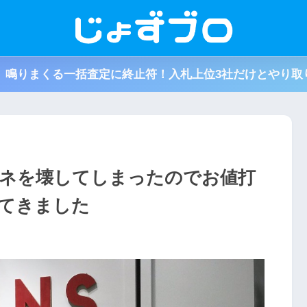
取】鳴りまくる一括査定に終止符！入札上位3社だけとやり取
ガネを壊してしまったのでお値打
ってきました