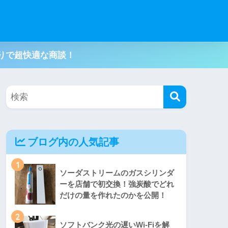
りで超快適な商談！
ブログ内の人気記事
1
ソーダストリームのガスシリンダ
ーを店舗で初交換！強炭酸でどれ
だけの量を作れたのかを公開！
2
ソフトバンク光の遅いWi-Fiを解