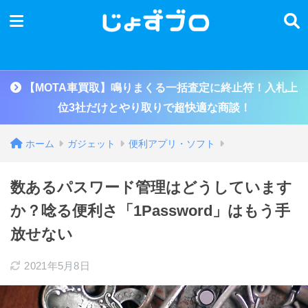
【MOTA車買取】鳴りまくる一括査定に終止符！入札上
位3社だけとやり取りで超快適な商談！
ホーム
ガジェット
便利アプリ・ソフト
数あるパスワード管理はどうしています
か？唸る便利さ「1Password」はもう手
放せない
2021年5月8日