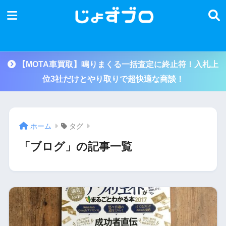
【MOTA車買取】鳴りまくる一括査定に終止符！入札上
位3社だけとやり取りで超快適な商談！
ホーム
タグ
「ブログ」の記事一覧