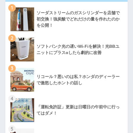
1
ソーダストリームのガスシリンダーを店舗で
初交換！強炭酸でどれだけの量を作れたのか
を公開！
2
ソフトバンク光の遅いWi-Fiを解決！光BBユ
ニットにプラスαしたら劇的に改善
3
リコール？悪いのは私？ホンダのディーラー
で激怒したホントの話し
4
「運転免許証」更新は日曜日の午前中に行っ
てはダメ！
5